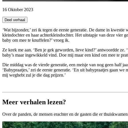
16 Oktober 2023
Deel verhaal
‘Wat bijzonder,’ zei ik tegen de eerste generatie. De dame in kwestie was de negentig al gepasseerd maar nog opmerkelijk kwiek voor haar leeftijd. Ze was hier het weekend samen met haar dochter, haar
kleindochter en haar achterkleindochter. Het uitstapje van deze vier 
baby om mee te knuffelen?’ vroeg ik.
Ze keek me aan. ‘Ben je gek geworden, lieve kind?’ antwoordde ze. ‘I
baby’s maar ingewikkeld vind. Doe mij maar een kind om mee te praten.
Die middag was de vierde generatie, een meisje van nog geen half jaa
‘Babypraatjes,’ zei de eerste generatie. ‘En uit babypraatjes gaan we m
mij weghebt zul je die dag prijzen.’
Meer verhalen lezen?
Over de panden, de mensen erachter en de gasten die er thuiskwamen