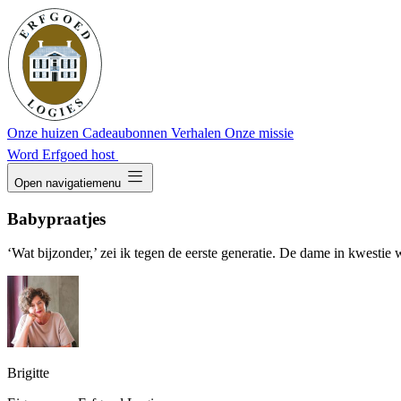
Onze huizen
Cadeaubonnen
Verhalen
Onze missie
Word Erfgoed host
dehaze
Open navigatiemenu
Babypraatjes
‘Wat bijzonder,’ zei ik tegen de eerste generatie. De dame in kwesti
Brigitte