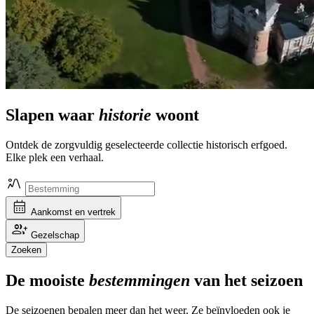
Slapen waar
historie
woont
Ontdek de zorgvuldig geselecteerde collectie historisch erfgoed.
Elke plek een verhaal.
landscape_2
calendar_month
Aankomst en vertrek
group_add
Gezelschap
Zoeken
De mooiste
bestemmingen
van het seizoen
De seizoenen bepalen meer dan het weer. Ze beïnvloeden ook je