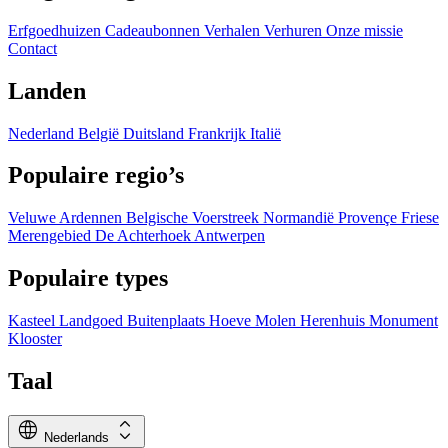
Erfgoedhuizen
Cadeaubonnen
Verhalen
Verhuren
Onze missie
Contact
Landen
Nederland
België
Duitsland
Frankrijk
Italië
Populaire regio’s
Veluwe
Ardennen
Belgische Voerstreek
Normandië
Provençe
Friese
Merengebied
De Achterhoek
Antwerpen
Populaire types
Kasteel
Landgoed
Buitenplaats
Hoeve
Molen
Herenhuis
Monument
Klooster
Taal
language
expand_all
Nederlands