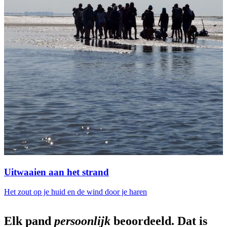
Uitwaaien aan het strand
Het zout op je huid en de wind door je haren
D
Elk pand
persoonlijk
beoordeeld. Dat is