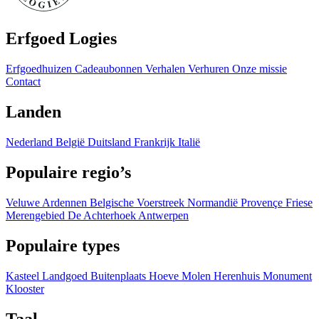
Erfgoed Logies
Erfgoedhuizen
Cadeaubonnen
Verhalen
Verhuren
Onze missie
Contact
Landen
Nederland
België
Duitsland
Frankrijk
Italië
Populaire regio’s
Veluwe
Ardennen
Belgische Voerstreek
Normandië
Provençe
Friese
Merengebied
De Achterhoek
Antwerpen
Populaire types
Kasteel
Landgoed
Buitenplaats
Hoeve
Molen
Herenhuis
Monument
Klooster
Taal