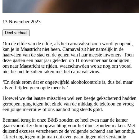
13 November 2023
Deel verhaal
Om de elfde van de elfde, als het carnavalsseizoen wordt geopend,
kan je in Maastricht niet heen. Carnaval zit hier namelijk in de
haarvaten van de stad en de genen van haar meeste inwoners. Toen
deze gasten een paar jaar geleden op 11 november aankondigden
om naar Maastricht te rijden, waarschuwden we ze nog om vooral
niet besmet te zullen raken met het carnavalsvirus.
‘En denk erom dat er ongetwijfeld alcoholcontrole is, dus bel maar
als zelf rijden geen optie meer is.’
Hoewel we dat laatste misschien wel een beetje gekscherend hadden
geroepen, ging tegen het einde van de middag de telefoon en vroeg
een jolige mevrouw of ons aanbod nog steeds gold.
Eenmaal terug in onze B&B zouden ze heel even naar de kamer
gaan voordat ze hun opwachting voor het diner zouden maken. Met
duizend excuses verschenen ze de volgende ochtend aan het ontbijt.
‘Ik zei nog tegen mijn man dat even gaan liggen niet verstandig