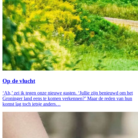
Op de vlucht
‘Ah,’ zei ik tegen onze nieuwe gasten. ‘Jullie zijn benieuwd om het
Groninger land eens te komen verkennen?’ Maar de reden van hun
komst lag toch ietsje anders…