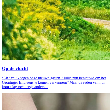
Op de vlucht
‘Ah,’ zei ik tegen onze nieuwe gasten. ‘Jullie zijn benieuwd om het
Groninger land eens te komen verkennen?’ Maar de reden van hun
komst lag toch ietsje anders…