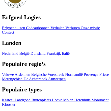
Erfgoed Logies
Erfgoedhuizen
Cadeaubonnen
Verhalen
Verhuren
Onze missie
Contact
Landen
Nederland
België
Duitsland
Frankrijk
Italië
Populaire regio’s
Veluwe
Ardennen
Belgische Voerstreek
Normandië
Provençe
Friese
Merengebied
De Achterhoek
Antwerpen
Populaire types
Kasteel
Landgoed
Buitenplaats
Hoeve
Molen
Herenhuis
Monument
Klooster