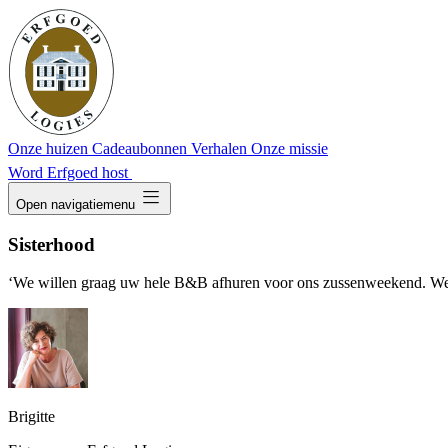
Onze huizen
Cadeaubonnen
Verhalen
Onze missie
Word Erfgoed host
dehaze
Open navigatiemenu
Sisterhood
‘We willen graag uw hele B&B afhuren voor ons zussenweekend. We zi
Brigitte