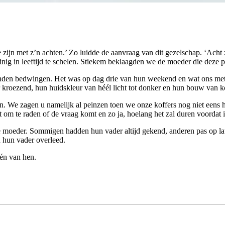
nig in leeftijd te schelen. Stiekem beklaagden we de moeder die deze pr
nden bedwingen. Het was op dag drie van hun weekend en wat ons metee
kroezend, hun huidskleur van héél licht tot donker en hun bouw van kort
We zagen u namelijk al peinzen toen we onze koffers nog niet eens hadd
 om te raden of de vraag komt en zo ja, hoelang het zal duren voordat i
oeder. Sommigen hadden hun vader altijd gekend, anderen pas op latere
 hun vader overleed.
één van hen.