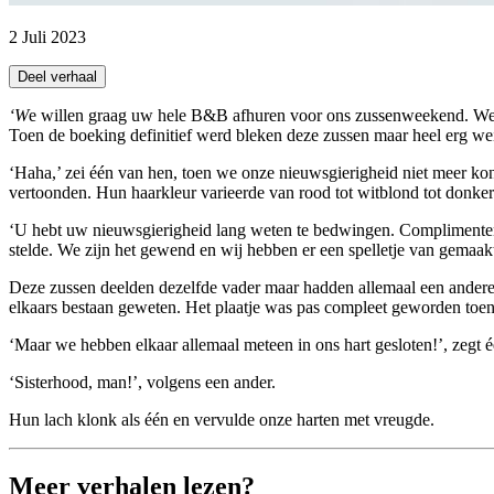
2 Juli 2023
Deel verhaal
‘We willen graag uw hele B&B afhuren voor ons zussenweekend. We zijn met z’n achten.’ Zo luidde de aanvraag van dit gezelschap. ‘Acht zussen,’ zeiden wij tegen elkaar. ‘Wat bijzonder, zo’n groot gezin.’
Toen de boeking definitief werd bleken deze zussen maar heel erg wei
‘Haha,’ zei één van hen, toen we onze nieuwsgierigheid niet meer ko
vertoonden. Hun haarkleur varieerde van rood tot witblond tot donker 
‘U hebt uw nieuwsgierigheid lang weten te bedwingen. Complimenten. 
stelde. We zijn het gewend en wij hebben er een spelletje van gemaakt
Deze zussen deelden dezelfde vader maar hadden allemaal een andere m
elkaars bestaan geweten. Het plaatje was pas compleet geworden toen
‘Maar we hebben elkaar allemaal meteen in ons hart gesloten!’, zegt 
‘Sisterhood, man!’, volgens een ander.
Hun lach klonk als één en vervulde onze harten met vreugde.
Meer verhalen lezen?