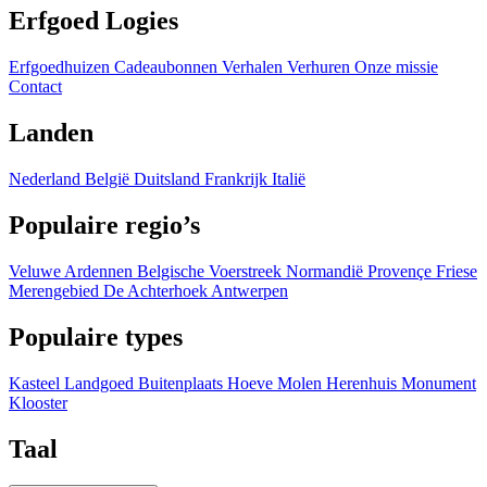
Erfgoed Logies
Erfgoedhuizen
Cadeaubonnen
Verhalen
Verhuren
Onze missie
Contact
Landen
Nederland
België
Duitsland
Frankrijk
Italië
Populaire regio’s
Veluwe
Ardennen
Belgische Voerstreek
Normandië
Provençe
Friese
Merengebied
De Achterhoek
Antwerpen
Populaire types
Kasteel
Landgoed
Buitenplaats
Hoeve
Molen
Herenhuis
Monument
Klooster
Taal