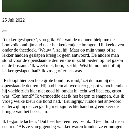
25 Juli 2022
‘Lekker geslapen?’, vroeg ik. Eén van de mannen hielp me de
bomvolle ontbijtmand naar het keukentje te brengen. Hij keek even
onder de theedoek. ‘Wauw!’, zei hij. Maar op mijn vraag of ze
lekker hadden geslapen kreeg ik geen antwoord. De andere man
stond voor de openslaande deuren die uitzicht bieden op het gazon
en de bosrand. ‘Ik weet niet, hoor,’ zei hij. Wist hij nou niet of hij
lekker geslapen had? Ik vroeg of er iets was .
‘Er loopt hier een hele grote hond los rond,’ zei de man bij de
openslaande deuren. Hij had hem al twee keer gespot vanochtend en
hij voelde zich hier niet goed bij omdat hij echt wel heel erg groot
was. ‘Een hond?’ Ik vermoedde dat ik het begon te snappen, dus ik
vroeg welke kleur die hond had. ‘Bruingrijs,’ luidde het antwoord
en terwijl hij dat zei gaf hij met zijn rechterhand nog een keer de
hoogte van het beest aan.
Ik begon te lachen. ‘Dat heet hier een ree,’ zei ik. ‘Geen hond maar
een ree.’ Als ze vroeg genoeg wakker waren konden ze er morgen